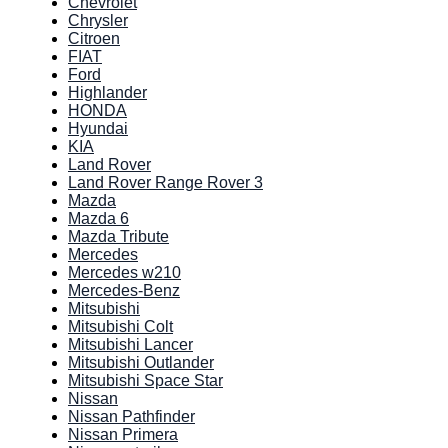
Chevrolet
Chrysler
Citroen
FIAT
Ford
Highlander
HONDA
Hyundai
KIA
Land Rover
Land Rover Range Rover 3
Mazda
Mazda 6
Mazda Tribute
Mercedes
Mercedes w210
Mercedes-Benz
Mitsubishi
Mitsubishi Colt
Mitsubishi Lancer
Mitsubishi Outlander
Mitsubishi Space Star
Nissan
Nissan Pathfinder
Nissan Primera