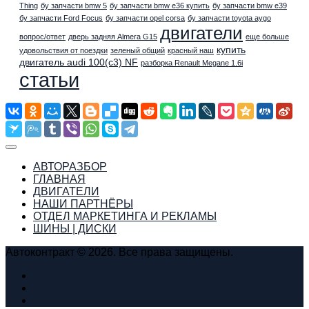
Thing
бу запчасти bmw 5
бу запчасти bmw e36 купить
бу запчасти bmw e39
бу запчасти Ford Focus
бу запчасти opel corsa
бу запчасти toyota aygo
двигатели
вопрос/ответ
дверь задняя Almera G15
еще больше
купить
удовольствия от поездки
зеленый общий
красный наш
двигатель audi 100(c3) NF
разборка Renault Megane 1.6i
статьи
АВТОРАЗБОР
ГЛАВНАЯ
ДВИГАТЕЛИ
НАШИ ПАРТНЁРЫ
ОТДЕЛ МАРКЕТИНГА И РЕКЛАМЫ
ШИНЫ | ДИСКИ
Автоконтракт © 2026. Все права защищены.