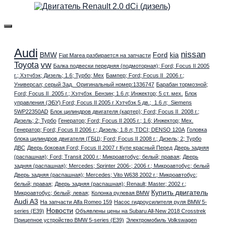
Audi
nissan
BMW
Ford
kia
Fiat Marea разбирается на запчасти
Toyota
vw
Балка подвески передняя (подмоторная); Ford; Focus II 2005
г.; Хэтчбэк; Дизель; 1.6; Турбо; Мех
Бампер; Ford; Focus II 2006 г.;
Универсал; серый Зад. Оригинальный номер:1336747
Барабан тормозной;
Ford; Focus II 2005 г.; Хэтчбэк Бензин; 1.6 л; Инжектор; 5 ст. мех.
Блок
управления (ЭБУ) Ford; Focus II 2005 г Хэтчбэк 5 дв.; 1.6 л; Siemens
5WP22350AD
Блок цилиндров двигателя (картер); Ford; Focus II 2008 г.;
Дизель; 2; Турбо
Генератор; Ford; Focus II 2005 г.; 1.6; Инжектор; Мех.
Генератор; Ford; Focus II 2006 г.; Дизель; 1.8 л; TDCI; DENSO 120A
Головка
блока цилиндров двигателя (ГБЦ); Ford; Focus II 2008 г.; Дизель; 2; Турбо
ДВС
Дверь боковая Ford; Focus II 2007 г Купе красный Перед
Дверь задняя
(распашная); Ford; Transit 2000 г.; Микроавтобус; белый; правая;
Дверь
задняя (распашная); Mercedes; Sprinter 2006-; 2006 г.; Микроавтобус; белый
Дверь задняя (распашная); Mercedes; Vito W638 2002 г.; Микроавтобус;
белый; правая;
Дверь задняя (распашная); Renault; Master; 2002 г.;
Купить двигатель
Микроавтобус; белый; левая;
Колонка рулевая BMW
Audi A3
На запчасти Alfa Romeo 159
Насос гидроусилителя руля BMW 5-
Новости
series (E39)
Объявлены цены на Subaru All-New 2018 Crosstrek
Прицепное устройство BMW 5-series (E39)
Электромобиль Volkswagen