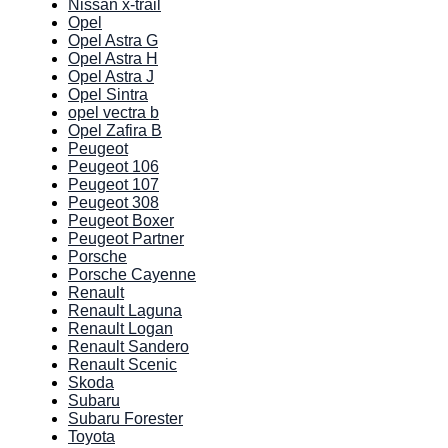
Nissan x-trail
Opel
Opel Astra G
Opel Astra H
Opel Astra J
Opel Sintra
opel vectra b
Opel Zafira B
Peugeot
Peugeot 106
Peugeot 107
Peugeot 308
Peugeot Boxer
Peugeot Partner
Porsche
Porsche Cayenne
Renault
Renault Laguna
Renault Logan
Renault Sandero
Renault Scenic
Skoda
Subaru
Subaru Forester
Toyota